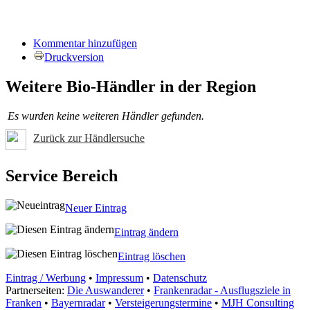
Kommentar hinzufügen
Druckversion
Weitere Bio-Händler in der Region
Es wurden keine weiteren Händler gefunden.
Zurück zur Händlersuche
Service Bereich
Neuer Eintrag
Eintrag ändern
Eintrag löschen
Eintrag / Werbung
•
Impressum
•
Datenschutz
Partnerseiten:
Die Auswanderer
•
Frankenradar - Ausflugsziele in
Franken
•
Bayernradar
•
Versteigerungstermine
•
MJH Consulting